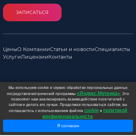
ЗАПИСАТЬСЯ
Цены
О Компании
Статьи и новости
Специалисты
Услуги
Лицензии
Контакты
© 2001—2025 Центр дополнительного образования детей
Мы используем cookie и сервис обработки персональных данных
При использовании любых материалов сайта, включая
«Яндекс.Метрика»
посредством метрической программы
. Это
фотографии и тексты, активная ссылка на
labirint-tomsk.ru
позволяет нам анализировать взаимодействие посетителей с
сайтом и делать его лучше. Продолжая пользоваться сайтом, вы
обязательна.
cookie
политикой
соглашаетесь с использованием файлов
и
Соглашение о защите прав и информации
конфиденциальности
.
Разработка и продвижение сайта
РА Аврора
Я согласен