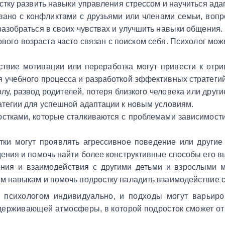
остку развить навыки управления стрессом и научиться ад
язано с конфликтами с друзьями или членами семьи, воп
разобраться в своих чувствах и улучшить навыки общения.
ового возраста часто связан с поиском себя. Психолог мож
утствие мотивации или переработка могут привести к отр
 учебного процесса и разработкой эффективных стратегий
олу, развод родителей, потеря близкого человека или дру
атегии для успешной адаптации к новым условиям.
ростками, которые сталкиваются с проблемами зависимости
тки могут проявлять агрессивное поведение или другие 
дения и помочь найти более конструктивные способы его 
ния и взаимодействия с другими детьми и взрослыми м
ым навыкам и помочь подростку наладить взаимодействие 
 психологом индивидуально, и подходы могут варьиров
ддерживающей атмосферы, в которой подросток сможет от