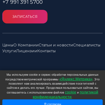
+7 991 391 5700
ЗАПИСАТЬСЯ
Цены
О Компании
Статьи и новости
Специалисты
Услуги
Лицензии
Контакты
© 2001—2025 Центр дополнительного образования детей
Мы используем cookie и сервис обработки персональных данных
При использовании любых материалов сайта, включая
«Яндекс.Метрика»
посредством метрической программы
. Это
фотографии и тексты, активная ссылка на
labirint-tomsk.ru
позволяет нам анализировать взаимодействие посетителей с
сайтом и делать его лучше. Продолжая пользоваться сайтом, вы
обязательна.
cookie
политикой
соглашаетесь с использованием файлов
и
Соглашение о защите прав и информации
конфиденциальности
.
Разработка и продвижение сайта
РА Аврора
Я согласен